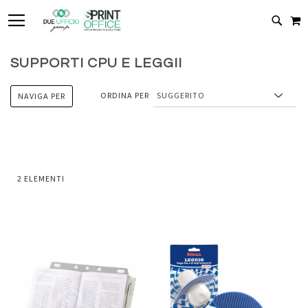
TOGGLE NAV
C
CERC
SUPPORTI CPU E LEGGII
ORDINA PER
NAVIGA PER
2
ELEMENTI
Aggiungi
Aggiung
al
al
Aggiungi
Aggiungi
confronto
confront
ai
ai
preferiti
preferiti