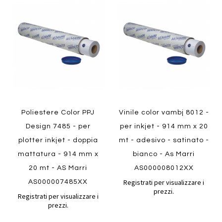
al
al
Aggiungi
Aggiungi
confronto
confront
ai
ai
preferiti
preferiti
Quickview
Quickview
Poliestere Color PPJ
Vinile color vambj 8012 -
Design 7485 - per
per inkjet - 914 mm x 20
plotter inkjet - doppia
mt - adesivo - satinato -
mattatura - 914 mm x
bianco - As Marri
20 mt - AS Marri
AS000008012XX
Registrati per visualizzare i
AS000007485XX
prezzi.
Registrati per visualizzare i
prezzi.