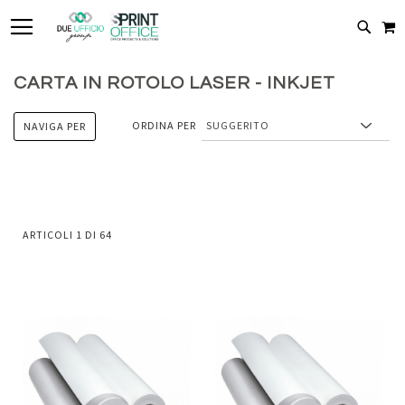
TOGGLE NAV
C
CERC
CARTA IN ROTOLO LASER - INKJET
ORDINA PER
NAVIGA PER
ARTICOLI
1
DI
64
Aggiungi
Aggiung
al
al
Aggiungi
Aggiungi
confronto
confront
ai
ai
preferiti
preferiti