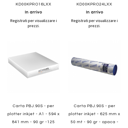
KD00KPRO16LXX
KD00KPRO24LXX
In arrivo
In arrivo
Registrati per visualizzare i
Registrati per visualizzare i
prezzi.
prezzi.
Aggiungi
Aggiung
al
al
Aggiungi
Aggiungi
confronto
confront
ai
ai
preferiti
preferiti
Quickview
Quickview
Carta PBJ.90S - per
Carta PBJ.90S - per
plotter inkjet - A1 - 594 x
plotter inkjet - 625 mm x
841 mm - 90 gr -125
50 mt - 90 gr - opaca -