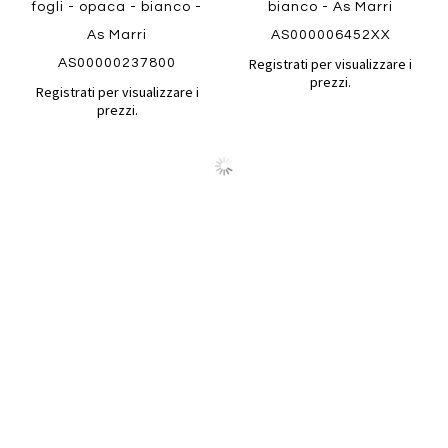
fogli - opaca - bianco -
bianco - As Marri
As Marri
AS000006452XX
Registrati per visualizzare i
AS00000237800
prezzi.
Registrati per visualizzare i
prezzi.
Quickview
Quickview
Carta PBJ.90S - per
Carta PTJ.90 6727 - per
plotter inkjet - A1+ - 625
plotter inkjet - 610 mm x