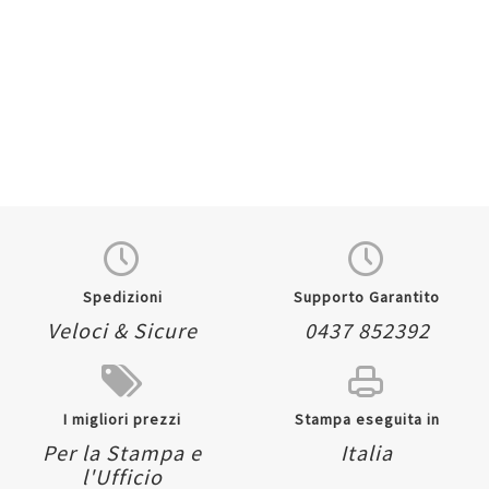
x 880 mm - 90 gr - 125
50 mt - 90 gr -
fogli - opaca - bianco -
trasparente - As Marri
As Marri
AS00000672716
Registrati per visualizzare i
AS00000663000
prezzi.
Registrati per visualizzare i
prezzi.
Quickview
Aggiungi
Aggiungi
Quickview
ai
Aggiungi
al
Aggiungi
preferiti
ai
confronto
al
preferiti
confronto