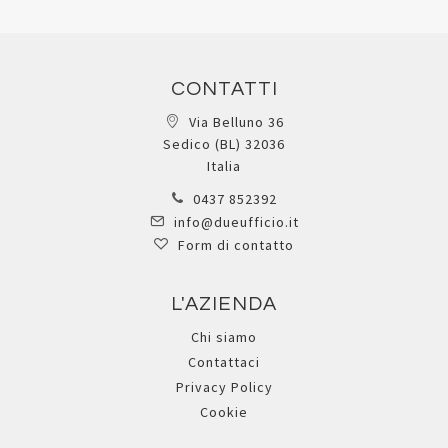
Carta Cad PBJ.90 - per
Carta PBJ.90S - - per
Inkjet - A2++ - 480 x 660
plotter inkjet - 914 mm x
mm - 90 gr - 250 fogli -
50 mt - 90 gr -
opaca - bianco - As
trasparente - As Marri
Marri
AS000006752XX
Registrati per visualizzare i
AS000006738XX
prezzi.
Registrati per visualizzare i
prezzi.
Quickview
Aggiungi
Aggiungi
Quickview
ai
Aggiungi
al
Aggiungi
preferiti
ai
confronto
al
preferiti
confronto