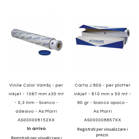
Aggiungi
Aggiung
al
al
Aggiungi
Aggiungi
confronto
confront
ai
ai
preferiti
preferiti
Quickview
Quickview
Vinile Color Vambj - per
Carta J.80S - per plotter
inkjet - 1067 mm x30 mt
inkjet - 610 mm x 50 mt -
- 0,3 mm - bianco -
80 gr - bianco opaco -
adesivo - As Marri
As Marri
AS000008152XX
AS000008657XX
Registrati per visualizzare i
In arrivo
prezzi.
Registrati per visualizzare i