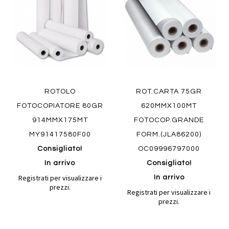
preferiti
preferiti
Quickview
Quickview
ROTOLO
ROT.CARTA 75GR
FOTOCOPIATORE 80GR
620MMX100MT
914MMX175MT
FOTOCOP.GRANDE
MY91417580F00
FORM.(JLA86200)
Consigliato!
OC09996797000
In arrivo
Consigliato!
Registrati per visualizzare i
In arrivo
prezzi.
Registrati per visualizzare i
prezzi.
Aggiungi
Aggiung