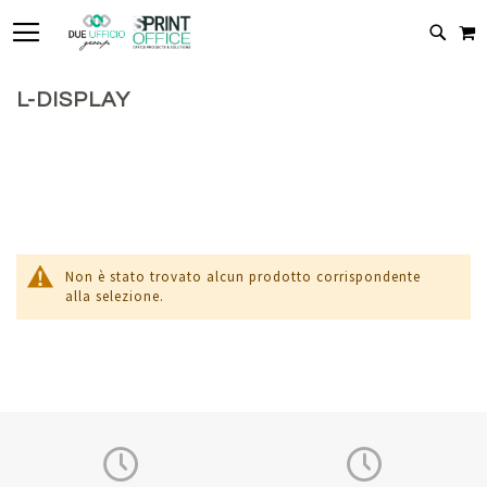
TOGGLE NAV
C
CERC
L-DISPLAY
Non è stato trovato alcun prodotto corrispondente
alla selezione.