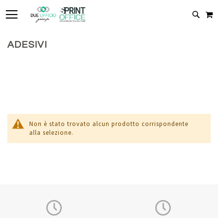
TOGGLE NAV
C
CERC
ADESIVI
Non è stato trovato alcun prodotto corrispondente
alla selezione.