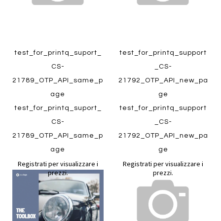
Quickview
test_for_printq_suport_
test_for_printq_support
Quickview
CS-
_CS-
21789_OTP_API_same_p
21792_OTP_API_new_pa
age
ge
test_for_printq_suport_
test_for_printq_support
CS-
_CS-
21789_OTP_API_same_p
21792_OTP_API_new_pa
age
ge
Aggiungi
Aggiung
Registrati per visualizzare i
Registrati per visualizzare i
al
al
Aggiungi
Aggiungi
prezzi.
prezzi.
confronto
confront
ai
ai
preferiti
preferiti