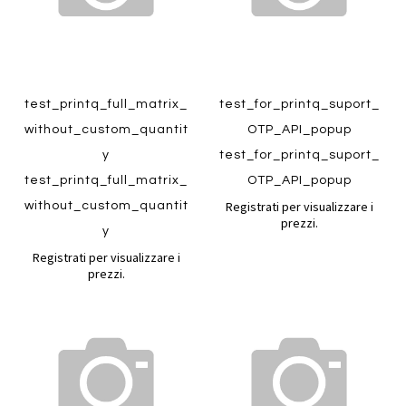
Quickview
Quickview
test_printq_full_matrix_
test_for_printq_suport_
without_custom_quantit
OTP_API_popup
y
test_for_printq_suport_
test_printq_full_matrix_
OTP_API_popup
Registrati per visualizzare i
without_custom_quantit
prezzi.
y
Registrati per visualizzare i
prezzi.
Aggiungi
Aggiung
al
al
Aggiungi
Aggiungi
confronto
confront
ai
ai
preferiti
preferiti