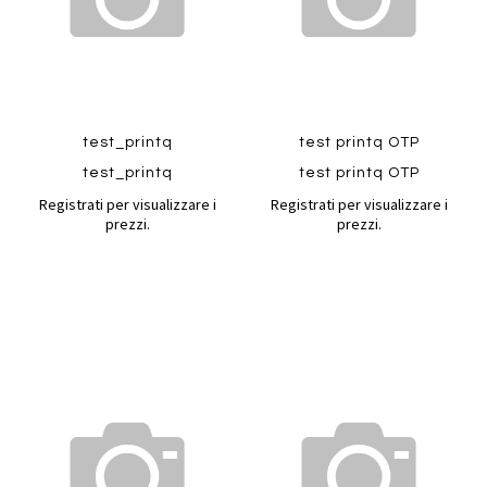
test_printq
test printq OTP
test_printq
test printq OTP
Registrati per visualizzare i
Registrati per visualizzare i
prezzi.
prezzi.
Aggiungi
Aggiung
al
al
Aggiungi
Aggiungi
confronto
confront
ai
ai
preferiti
preferiti