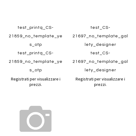
Quickview
test_printq_CS-
test_CS-
Quickview
21859_no_template_ye
21697_no_template_gal
s_otp
lety_designer
test_printq_CS-
test_CS-
21859_no_template_ye
21697_no_template_gal
s_otp
lety_designer
Registrati per visualizzare i
Registrati per visualizzare i
prezzi.
prezzi.
Aggiungi
al
Aggiungi
confronto
ai
preferiti