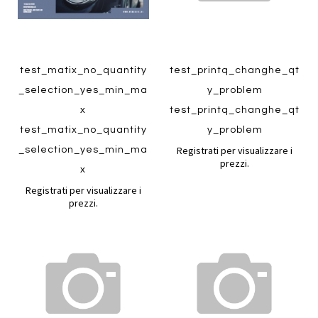
test_matix_no_quantity
test_printq_changhe_qt
_selection_yes_min_ma
y_problem
x
test_printq_changhe_qt
Quickview
Quickview
test_matix_no_quantity
y_problem
Registrati per visualizzare i
_selection_yes_min_ma
prezzi.
x
Registrati per visualizzare i
prezzi.
Aggiungi
Aggiung
al
al
Aggiungi
Aggiungi
confronto
confront
ai
ai
preferiti
preferiti