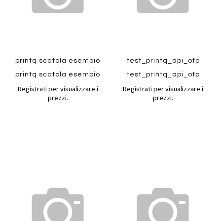
Quickview
Quickview
printq scatola esempio
test_printq_api_otp
printq scatola esempio
test_printq_api_otp
Registrati per visualizzare i
Registrati per visualizzare i
prezzi.
prezzi.
Aggiungi
Aggiung
al
al
Aggiungi
Aggiungi
confronto
confront
ai
ai
preferiti
preferiti