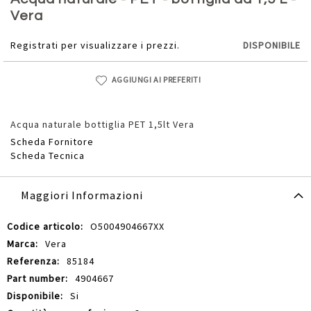
della
Vera
galleria
di
Registrati per visualizzare i prezzi.
DISPONIBILE
immagini
AGGIUNGI AI PREFERITI
Acqua naturale bottiglia PET 1,5lt Vera
Scheda Fornitore
Scheda Tecnica
Maggiori Informazioni
Maggiori
O5004904667XX
Informazioni
Vera
85184
4904667
Si