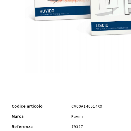
Vai
all'inizio
della
galleria
di
Maggiori
immagini
Codice articolo
CV00A140514XX
Informazioni
Marca
Favini
Referenza
79327