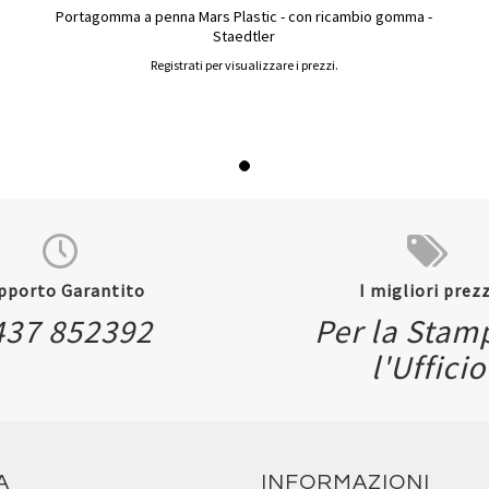
Portagomma a penna Mars Plastic - con ricambio gomma -
Staedtler
Registrati per visualizzare i prezzi.
pporto Garantito
I migliori prezz
437 852392
Per la Stam
l'Ufficio
A
INFORMAZIONI