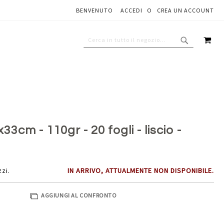
BENVENUTO
ACCEDI
CREA UN ACCOUNT
Aggiungi al carrello
CAR
CERCA
CERCA
33cm - 110gr - 20 fogli - liscio -
zzi.
IN ARRIVO, ATTUALMENTE NON DISPONIBILE.
AGGIUNGI AL CONFRONTO