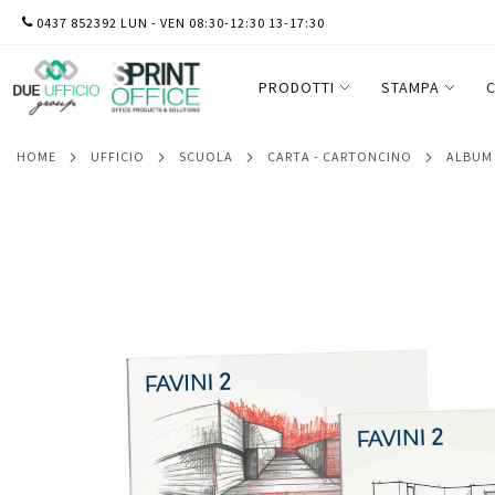
SALTA
0437 852392 LUN - VEN 08:30-12:30 13-17:30
Album Favini 2 - 24x33cm - 110gr - 20 fogli
AL
CONTENUTO
PRODOTTI
STAMPA
C
HOME
UFFICIO
SCUOLA
CARTA - CARTONCINO
ALBUM
Vai
alla
fine
della
galleria
di
immagini