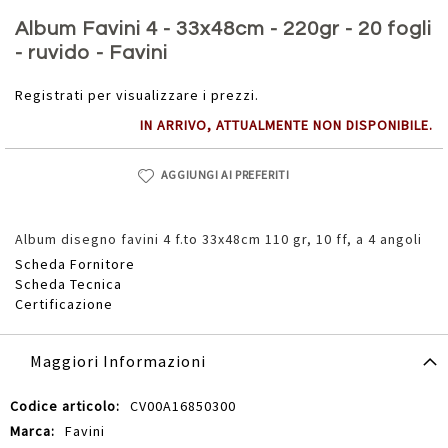
Vai
all'inizio
Album Favini 4 - 33x48cm - 220gr - 20 fogli
della
- ruvido - Favini
galleria
di
Registrati per visualizzare i prezzi.
immagini
IN ARRIVO, ATTUALMENTE NON DISPONIBILE.
AGGIUNGI AI PREFERITI
Album disegno favini 4 f.to 33x48cm 110 gr, 10 ff, a 4 angoli
Scheda Fornitore
Scheda Tecnica
Certificazione
Maggiori Informazioni
Maggiori
CV00A16850300
Informazioni
Favini