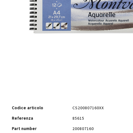
Vai
all'inizio
della
galleria
di
Maggiori
immagini
Codice articolo
CS200807160XX
Informazioni
Referenza
85615
Part number
200807160