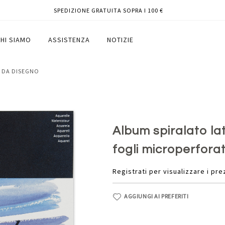
SPEDIZIONE GRATUITA SOPRA I 100 €
 300 gr - 12 fogli microperforati -
HI SIAMO
ASSISTENZA
NOTIZIE
I DA DISEGNO
Album spiralato lat
fogli microperfora
Registrati per visualizzare i pre
AGGIUNGI AI PREFERITI