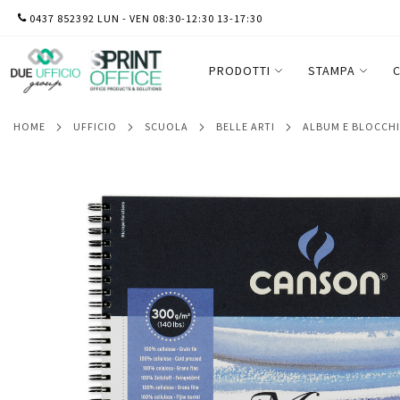
SALTA
0437 852392 LUN - VEN 08:30-12:30 13-17:30
Album spiralato lato corto Montval - A4 -
AL
Canson
CONTENUTO
PRODOTTI
STAMPA
C
HOME
UFFICIO
SCUOLA
BELLE ARTI
ALBUM E BLOCCH
Vai
alla
fine
della
galleria
di
immagini