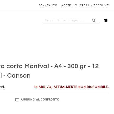
BENVENUTO
ACCEDI
CREA UN ACCOUNT
Aggiungi al carrello
CAR
CERCA
CERCA
o corto Montval - A4 - 300 gr - 12
ti - Canson
zzi.
IN ARRIVO, ATTUALMENTE NON DISPONIBILE.
AGGIUNGI AL CONFRONTO