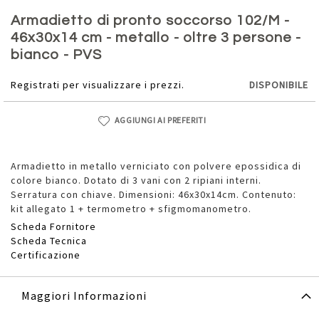
Vai
all'inizio
Armadietto di pronto soccorso 102/M -
della
46x30x14 cm - metallo - oltre 3 persone -
galleria
bianco - PVS
di
immagini
Registrati per visualizzare i prezzi.
DISPONIBILE
AGGIUNGI AI PREFERITI
Armadietto in metallo verniciato con polvere epossidica di
colore bianco. Dotato di 3 vani con 2 ripiani interni.
Serratura con chiave. Dimensioni: 46x30x14cm. Contenuto:
kit allegato 1 + termometro + sfigmomanometro.
Scheda Fornitore
Scheda Tecnica
Certificazione
Maggiori Informazioni