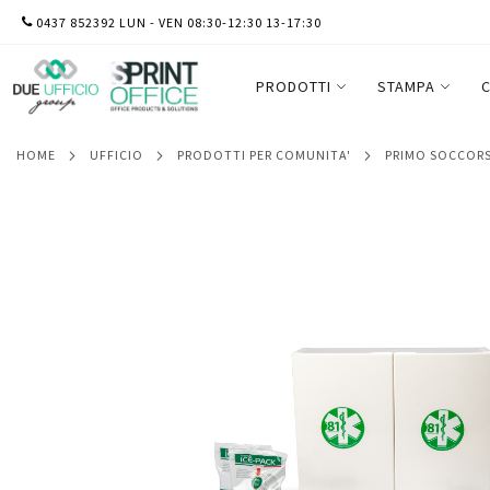
SALTA
0437 852392 LUN - VEN 08:30-12:30 13-17:30
Armadietto di pronto soccorso 102/P - 45
AL
persone - bianco - PVS
CONTENUTO
PRODOTTI
STAMPA
C
HOME
UFFICIO
PRODOTTI PER COMUNITA'
PRIMO SOCCOR
Vai
alla
fine
della
galleria
di
immagini