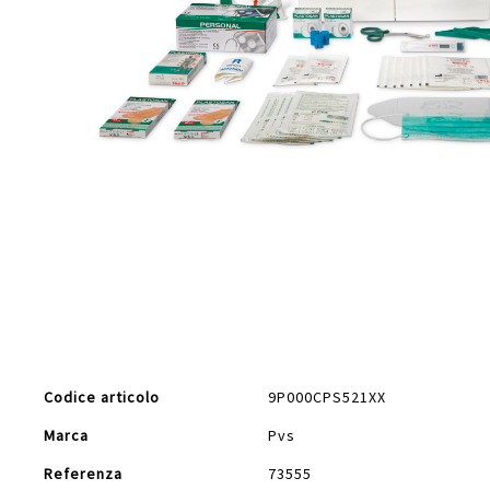
Vai
all'inizio
della
galleria
di
Maggiori
immagini
Codice articolo
9P000CPS521XX
Informazioni
Marca
Pvs
Referenza
73555