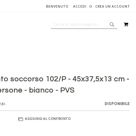
BENVENUTO
ACCEDI
CREA UN ACCOUNT
Aggiungi al carrello
CAR
CERCA
CERCA
to soccorso 102/P - 45x37,5x13 cm -
persone - bianco - PVS
zzi.
DISPONIBILE
AGGIUNGI AL CONFRONTO