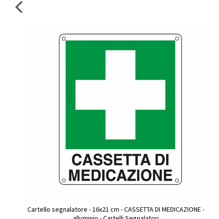
Cartello segnalatore - 16x21 cm - CASSETTA DI MEDICAZIONE -
alluminio - Cartelli Segnalatori