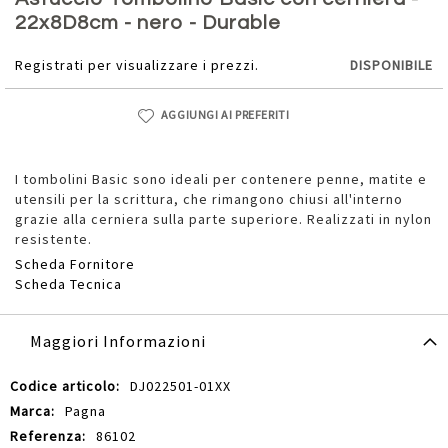
della
22x8D8cm - nero - Durable
galleria
di
Registrati per visualizzare i prezzi.
DISPONIBILE
immagini
AGGIUNGI AI PREFERITI
I tombolini Basic sono ideali per contenere penne, matite e
utensili per la scrittura, che rimangono chiusi all'interno
grazie alla cerniera sulla parte superiore. Realizzati in nylon
resistente.
Scheda Fornitore
Scheda Tecnica
Maggiori Informazioni
Maggiori
DJ022501-01XX
Informazioni
Pagna
86102