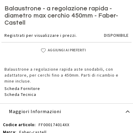
Vai
all'inizio
Balaustrone - a regolazione rapida -
della
diametro max cerchio 450mm - Faber-
galleria
Castell
di
immagini
Registrati per visualizzare i prezzi.
DISPONIBILE
AGGIUNGI AI PREFERITI
Balaustrone a regolazione rapida aste snodabili, con
adattatore, per cerchi fino a 450mm. Parti di ricambio e
mine incluse.
Scheda Fornitore
Scheda Tecnica
Maggiori Informazioni
Maggiori
FF000174014XX
Informazioni
Faber-castell