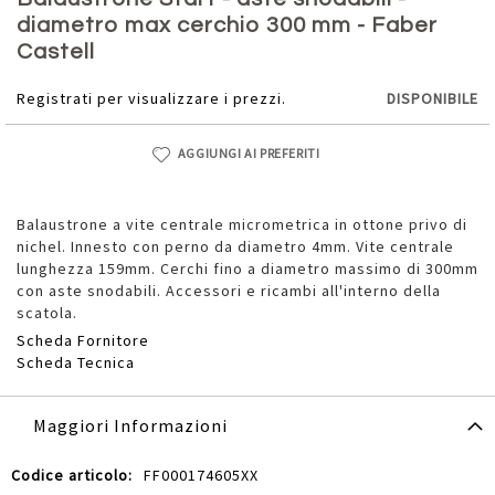
della
diametro max cerchio 300 mm - Faber
galleria
Castell
di
immagini
Registrati per visualizzare i prezzi.
DISPONIBILE
AGGIUNGI AI PREFERITI
Balaustrone a vite centrale micrometrica in ottone privo di
nichel. Innesto con perno da diametro 4mm. Vite centrale
lunghezza 159mm. Cerchi fino a diametro massimo di 300mm
con aste snodabili. Accessori e ricambi all'interno della
scatola.
Scheda Fornitore
Scheda Tecnica
Maggiori Informazioni
Maggiori
FF000174605XX