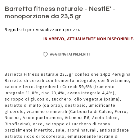
Vai
all'inizio
Barretta fitness naturale - NestlE' -
della
monoporzione da 23,5 gr
galleria
di
Registrati per visualizzare i prezzi.
immagini
IN ARRIVO, ATTUALMENTE NON DISPONIBILE.
AGGIUNGI AI PREFERITI
Barretta Fitness naturale 23,5gr confezione 24pz Perugina
Barrette di cereali con frumento integrale, con 5 vitamine,
calcio e ferro. Ingredienti: Cereali 59,6% (frumento
integrale 31,8%, riso 23,4%, avena integrale 4,4%),
sciroppo di glucosio, zucchero, olio vegetale (palma),
estratto di malto (da orzo), destrosio, umidificante
glicerolo, vitamine e minerali (Carbonato di Calcio, Ferro,
Niacina, Acido pantotenico, Vitamina B6, Acido folico,
Riboflavina), orzo, sciroppo di zucchero di canna
parzialmente invertito, sale, aromi naturali, antiossidante
estratto ricco di tocoferolo, emulsionante lecitine di