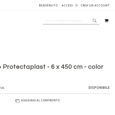
BENVENUTO
ACCEDI
CREA UN ACCOUNT
Aggiungi al carrello
CAR
CERCA
CERCA
Protectaplast - 6 x 450 cm - color
zzi.
DISPONIBILE
AGGIUNGI AL CONFRONTO