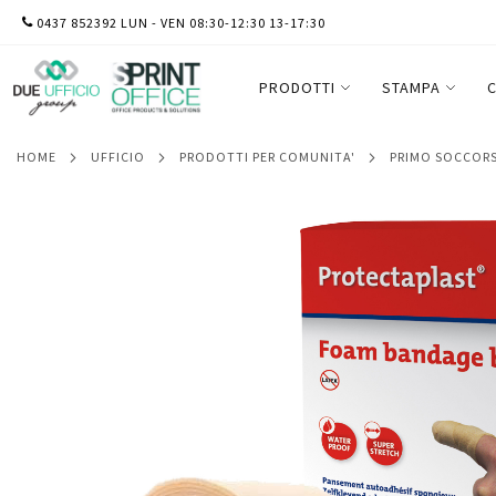
SALTA
0437 852392 LUN - VEN 08:30-12:30 13-17:30
Bendaggio coesivo Protectaplast - 6 x 45
AL
CONTENUTO
PRODOTTI
STAMPA
C
HOME
UFFICIO
PRODOTTI PER COMUNITA'
PRIMO SOCCOR
Vai
alla
fine
della
galleria
di
immagini