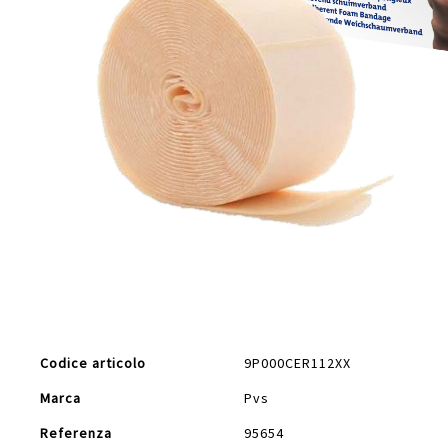
Vai
all'inizio
della
galleria
di
Maggiori
immagini
Codice articolo
9P000CER112XX
Informazioni
Marca
Pvs
Referenza
95654