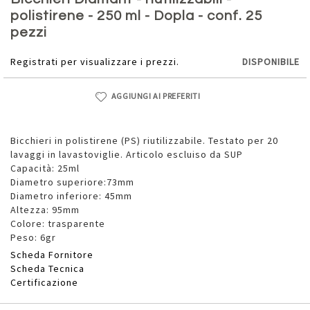
della
polistirene - 250 ml - Dopla - conf. 25
galleria
pezzi
di
immagini
Registrati per visualizzare i prezzi.
DISPONIBILE
AGGIUNGI AI PREFERITI
Bicchieri in polistirene (PS) riutilizzabile. Testato per 20
lavaggi in lavastoviglie. Articolo escluiso da SUP
Capacità: 25ml
Diametro superiore:73mm
Diametro inferiore: 45mm
Altezza: 95mm
Colore: trasparente
Peso: 6gr
Scheda Fornitore
Scheda Tecnica
Certificazione