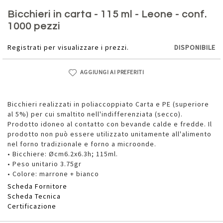
Vai
all'inizio
Bicchieri in carta - 115 ml - Leone - conf.
della
1000 pezzi
galleria
di
Registrati per visualizzare i prezzi.
DISPONIBILE
immagini
AGGIUNGI AI PREFERITI
Bicchieri realizzati in poliaccoppiato Carta e PE (superiore
al 5%) per cui smaltito nell'indifferenziata (secco).
Prodotto idoneo al contatto con bevande calde e fredde. Il
prodotto non può essere utilizzato unitamente all'alimento
nel forno tradizionale e forno a microonde.
• Bicchiere: Øcm6.2x6.3h; 115ml.
• Peso unitario 3.75gr
• Colore: marrone + bianco
Scheda Fornitore
Scheda Tecnica
Certificazione