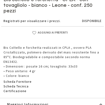
della
tovagliolo - bianco - Leone - conf. 250
galleria
pezzi
di
immagini
Registrati per visualizzare i prezzi.
DISPONIBILE
AGGIUNGI AI PREFERITI
Bis Coltello e forchetta realizzati in CPLA , ovvero PLA
Cristallizzato, polimero derivato del mais resistente fino a
85°C. Biodegradabile e compostabile secondo norma
EN13432.
• Dimensioni : posate 16 cm; tovagliolo: 33x33
• Peso unitario: 4 gr
• Colore: bianco
Scheda Fornitore
Scheda Tecnica
Certificazione
Maggiori Informazioni