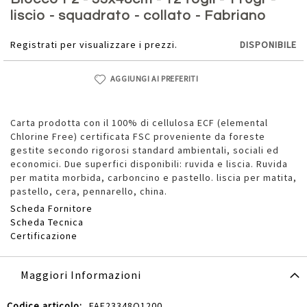
della
liscio - squadrato - collato - Fabriano
galleria
di
Registrati per visualizzare i prezzi.
DISPONIBILE
immagini
AGGIUNGI AI PREFERITI
Carta prodotta con il 100% di cellulosa ECF (elemental
Chlorine Free) certificata FSC proveniente da foreste
gestite secondo rigorosi standard ambientali, sociali ed
economici. Due superfici disponibili: ruvida e liscia. Ruvida
per matita morbida, carboncino e pastello. liscia per matita,
pastello, cera, pennarello, china.
Scheda Fornitore
Scheda Tecnica
Certificazione
Maggiori Informazioni
Maggiori
FAF23348Q1200