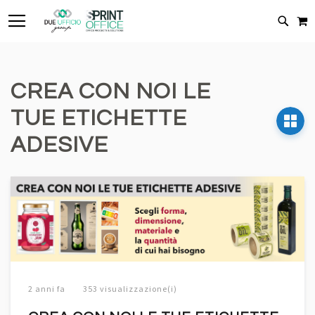
TOGGLE NAV
C
CERC
CREA CON NOI LE
TUE ETICHETTE
ADESIVE
2 anni fa
353 visualizzazione(i)