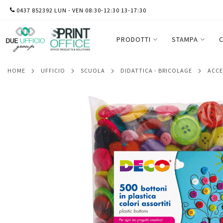
SALTA
0437 852392 LUN - VEN 08:30-12:30 13-17:30
Bottoni - in plastica - colori assortiti - D
AL
CONTENUTO
PRODOTTI
STAMPA
C
HOME
UFFICIO
SCUOLA
DIDATTICA - BRICOLAGE
ACC
Vai
alla
fine
della
galleria
di
immagini