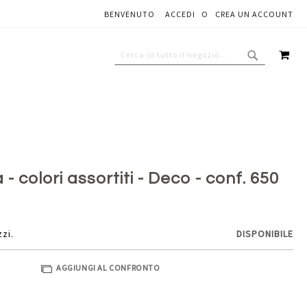
BENVENUTO
ACCEDI
CREA UN ACCOUNT
Aggiungi al carrello
CAR
CERCA
CERCA
a - colori assortiti - Deco - conf. 650
zzi.
DISPONIBILE
AGGIUNGI AL CONFRONTO