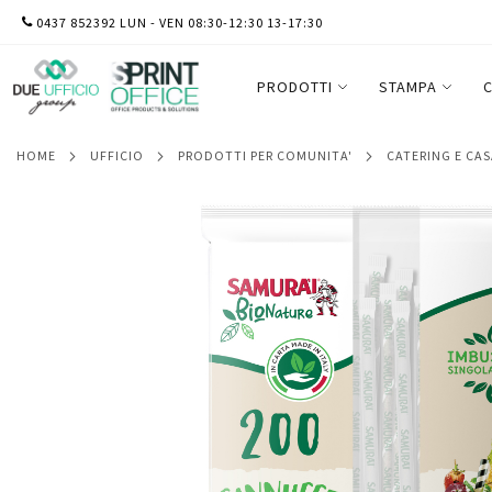
SALTA
0437 852392 LUN - VEN 08:30-12:30 13-17:30
Cannuccia in carta - imbustata singolar
AL
Samurai Party - conf. 200 pezzi
CONTENUTO
PRODOTTI
STAMPA
C
HOME
UFFICIO
PRODOTTI PER COMUNITA'
CATERING E CA
Vai
alla
fine
della
galleria
di
immagini