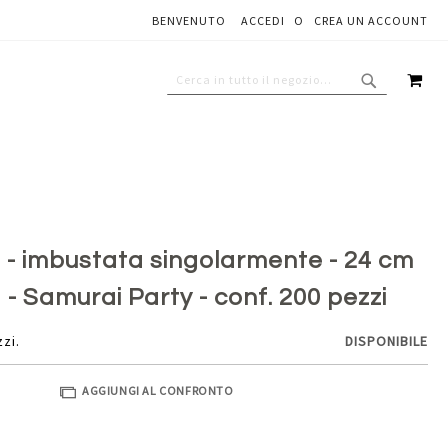
BENVENUTO
ACCEDI
CREA UN ACCOUNT
Aggiungi al carrello
CAR
CERCA
CERCA
 - imbustata singolarmente - 24 cm
- Samurai Party - conf. 200 pezzi
zzi.
DISPONIBILE
AGGIUNGI AL CONFRONTO