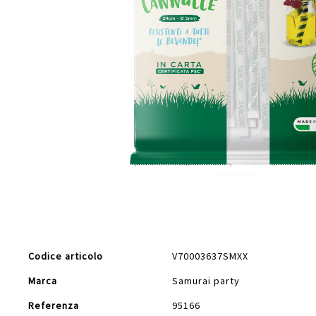
Vai
all'inizio
della
galleria
di
Maggiori
immagini
Codice articolo
V70003637SMXX
Informazioni
Marca
Samurai party
Referenza
95166