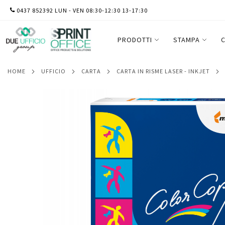
SALTA
0437 852392 LUN - VEN 08:30-12:30 13-17:30
Carta Color Copy - A4 - 160 gr - bianco - 
AL
CONTENUTO
PRODOTTI
STAMPA
C
HOME
UFFICIO
CARTA
CARTA IN RISME LASER - INKJET
Vai
alla
fine
della
galleria
di
immagini