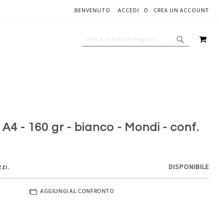
BENVENUTO
ACCEDI
CREA UN ACCOUNT
Aggiungi al carrello
CAR
CERCA
CERCA
A4 - 160 gr - bianco - Mondi - conf.
zzi.
DISPONIBILE
AGGIUNGI AL CONFRONTO