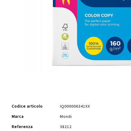
Vai
all'inizio
della
galleria
di
Maggiori
immagini
Codice articolo
IQ000006341XX
Informazioni
Marca
Mondi
Referenza
38212