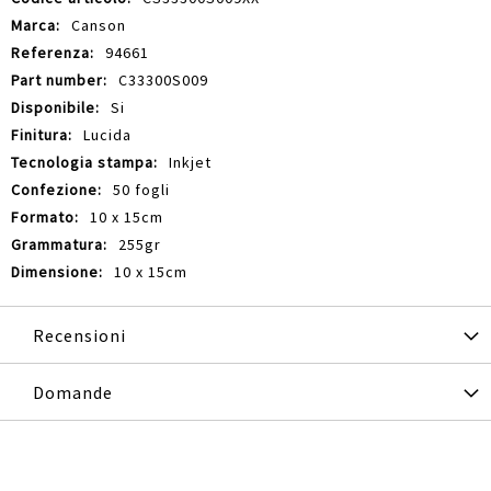
Informazioni
Canson
94661
C33300S009
Si
Lucida
Inkjet
50 fogli
10 x 15cm
255gr
10 x 15cm
Recensioni
Domande