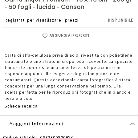
della
- 50 fogli - lucida - Canson
galleria
di
Registrati per visualizzare i prezzi.
DISPONIBILE
immagini
AGGIUNGI AI PREFERITI
Carta di alfa-cellulosa priva di acidi rivestita con polietilene
strutturato e uno strato microporoso ricevente. La speciale
finitura le conferisce una lucentezza stupefacente che
risponde appieno alle esigenze degli stampatori e dei
consumatori. Questa eccezionale carta fotografica è stata
concepita per una lunga conservazione nel tempo. È la
scelta perfetta per le riproduzioni fotografiche in bianco e
nero e a colori.
Scheda Tecnica
Maggiori Informazioni
Maggiori
CS33300S009XX