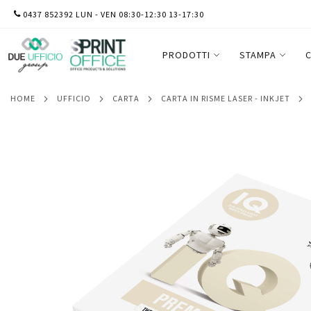
SALTA
0437 852392 LUN - VEN 08:30-12:30 13-17:30
Carta IQ Premium - A4 - 90 gr - bianco - M
AL
CONTENUTO
PRODOTTI
STAMPA
C
HOME
UFFICIO
CARTA
CARTA IN RISME LASER - INKJET
Vai
alla
fine
della
galleria
di
immagini