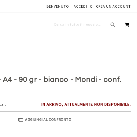
BENVENUTO
ACCEDI
CREA UN ACCOUNT
Aggiungi al carrello
CAR
CERCA
CERCA
A4 - 90 gr - bianco - Mondi - conf.
zzi.
IN ARRIVO, ATTUALMENTE NON DISPONIBILE.
AGGIUNGI AL CONFRONTO