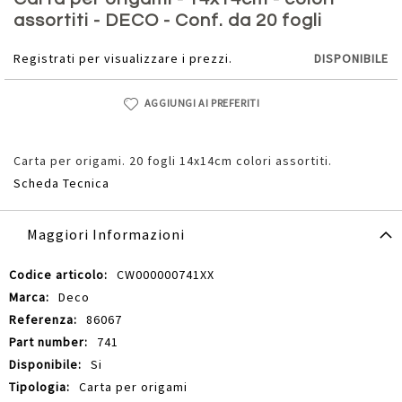
della
assortiti - DECO - Conf. da 20 fogli
galleria
di
Registrati per visualizzare i prezzi.
DISPONIBILE
immagini
AGGIUNGI AI PREFERITI
Carta per origami. 20 fogli 14x14cm colori assortiti.
Scheda Tecnica
Maggiori Informazioni
Maggiori
CW000000741XX
Informazioni
Deco
86067
741
Si
Carta per origami