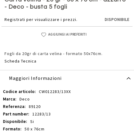
della
- Deco - busta 5 fogli
galleria
di
Registrati per visualizzare i prezzi.
DISPONIBILE
immagini
AGGIUNGI AI PREFERITI
Fogli da 20gr di carta velina - formato 50x76cm.
Scheda Tecnica
Maggiori Informazioni
Maggiori
CW012283/13XX
Informazioni
Deco
89120
12283/13
Si
50 x 76cm