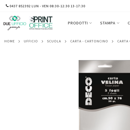
SALTA
0437 852392 LUN - VEN 08:30-12:30 13-17:30
Carta velina metallizzata - 20 gr - 50x76
AL
CONTENUTO
PRODOTTI
STAMPA
C
HOME
UFFICIO
SCUOLA
CARTA - CARTONCINO
CARTA
Vai
alla
fine
della
galleria
di
immagini