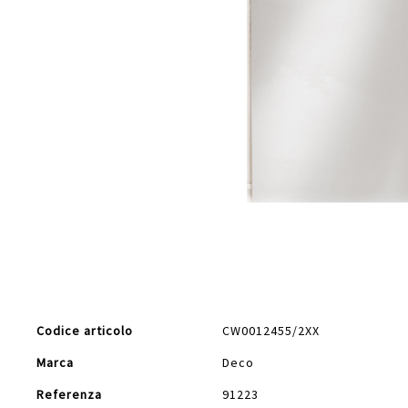
Vai
all'inizio
della
galleria
di
Maggiori
immagini
Codice articolo
CW0012455/2XX
Informazioni
Marca
Deco
Referenza
91223