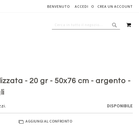
BENVENUTO
ACCEDI
CREA UN ACCOUNT
Aggiungi al carrello
CAR
CERCA
CERCA
izzata - 20 gr - 50x76 cm - argento -
li
zzi.
DISPONIBILE
AGGIUNGI AL CONFRONTO