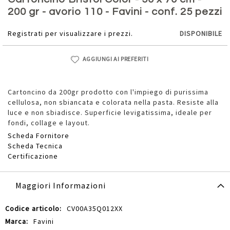
della
200 gr - avorio 110 - Favini - conf. 25 pezzi
galleria
di
Registrati per visualizzare i prezzi.
DISPONIBILE
immagini
AGGIUNGI AI PREFERITI
Cartoncino da 200gr prodotto con l'impiego di purissima
cellulosa, non sbiancata e colorata nella pasta. Resiste alla
luce e non sbiadisce. Superficie levigatissima, ideale per
fondi, collage e layout.
Scheda Fornitore
Scheda Tecnica
Certificazione
Maggiori Informazioni
Maggiori
CV00A35Q012XX
Informazioni
Favini