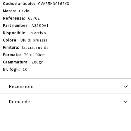
Maggiori
CVA35K30162XX
Informazioni
Favini
65762
A35K0A1
In arrivo
Blu di prussia
Liscia, ruvida
70 x 100cm
200gr
10
Recensioni
Domande