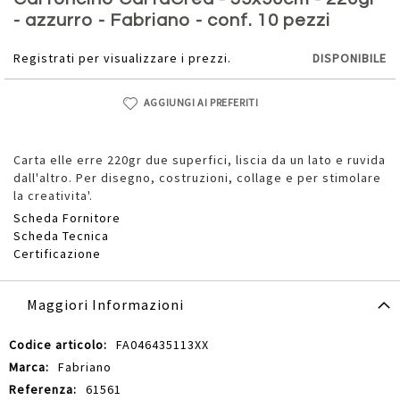
della
- azzurro - Fabriano - conf. 10 pezzi
galleria
di
Registrati per visualizzare i prezzi.
DISPONIBILE
immagini
AGGIUNGI AI PREFERITI
Carta elle erre 220gr due superfici, liscia da un lato e ruvida
dall'altro. Per disegno, costruzioni, collage e per stimolare
la creativita'.
Scheda Fornitore
Scheda Tecnica
Certificazione
Maggiori Informazioni
Maggiori
FA046435113XX
Informazioni
Fabriano
61561