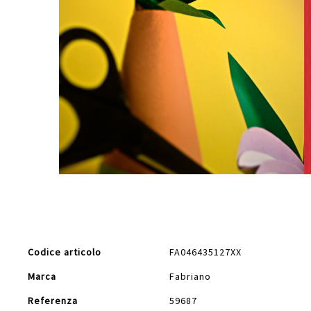
Vai
all'inizio
della
galleria
di
Maggiori
immagini
Codice articolo
FA046435127XX
Informazioni
Marca
Fabriano
Referenza
59687