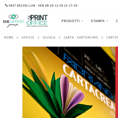
SALTA
0437 852392 LUN - VEN 08:30-12:30 13-17:30
Cartoncino CartaCrea - 35x50cm - 220gr - c
AL
CONTENUTO
PRODOTTI
STAMPA
C
HOME
UFFICIO
SCUOLA
CARTA - CARTONCINO
CART
Vai
alla
fine
della
galleria
di
immagini