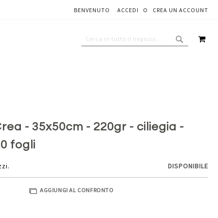
BENVENUTO
ACCEDI
CREA UN ACCOUNT
Aggiungi al carrello
CAR
CERCA
CERCA
ea - 35x50cm - 220gr - ciliegia -
0 fogli
zzi.
DISPONIBILE
AGGIUNGI AL CONFRONTO