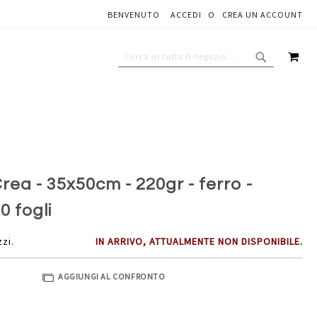
BENVENUTO
ACCEDI
CREA UN ACCOUNT
Aggiungi al carrello
CAR
CERCA
CERCA
ea - 35x50cm - 220gr - ferro -
0 fogli
zzi.
IN ARRIVO, ATTUALMENTE NON DISPONIBILE.
AGGIUNGI AL CONFRONTO