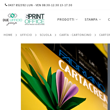
SALTA
0437 852392 LUN - VEN 08:30-12:30 13-17:30
Cartoncino CartaCrea - 35x50cm - 220gr - 
AL
CONTENUTO
PRODOTTI
STAMPA
C
HOME
UFFICIO
SCUOLA
CARTA - CARTONCINO
CART
Vai
alla
fine
della
galleria
di
immagini