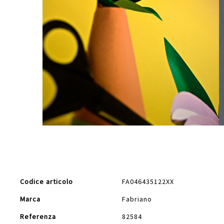
Vai
all'inizio
della
galleria
di
Maggiori
immagini
Codice articolo
FA046435122XX
Informazioni
Marca
Fabriano
Referenza
82584