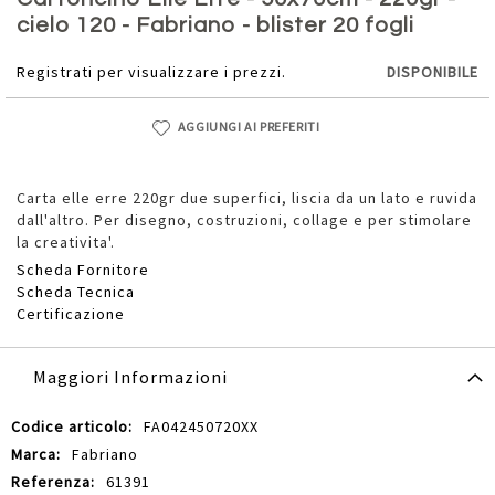
della
cielo 120 - Fabriano - blister 20 fogli
galleria
di
Registrati per visualizzare i prezzi.
DISPONIBILE
immagini
AGGIUNGI AI PREFERITI
Carta elle erre 220gr due superfici, liscia da un lato e ruvida
dall'altro. Per disegno, costruzioni, collage e per stimolare
la creativita'.
Scheda Fornitore
Scheda Tecnica
Certificazione
Maggiori Informazioni
Maggiori
FA042450720XX
Informazioni
Fabriano
61391