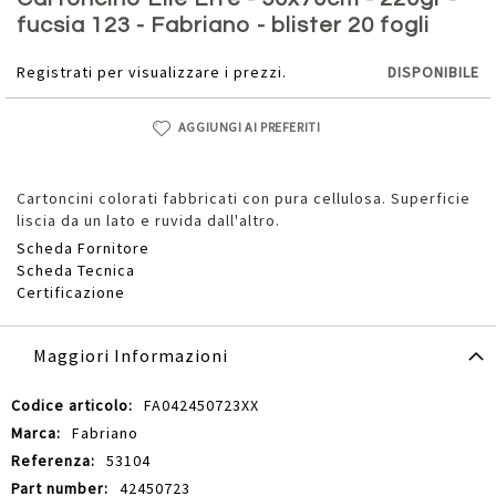
della
fucsia 123 - Fabriano - blister 20 fogli
galleria
di
Registrati per visualizzare i prezzi.
DISPONIBILE
immagini
AGGIUNGI AI PREFERITI
Cartoncini colorati fabbricati con pura cellulosa. Superficie
liscia da un lato e ruvida dall'altro.
Scheda Fornitore
Scheda Tecnica
Certificazione
Maggiori Informazioni
Maggiori
FA042450723XX
Informazioni
Fabriano
53104
42450723