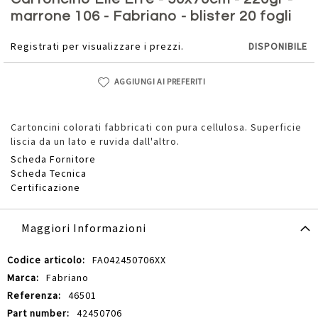
della
marrone 106 - Fabriano - blister 20 fogli
galleria
di
Registrati per visualizzare i prezzi.
DISPONIBILE
immagini
AGGIUNGI AI PREFERITI
Cartoncini colorati fabbricati con pura cellulosa. Superficie
liscia da un lato e ruvida dall'altro.
Scheda Fornitore
Scheda Tecnica
Certificazione
Maggiori Informazioni
Maggiori
FA042450706XX
Informazioni
Fabriano
46501
42450706