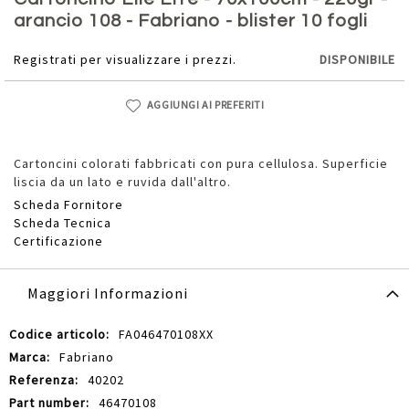
della
arancio 108 - Fabriano - blister 10 fogli
galleria
di
Registrati per visualizzare i prezzi.
DISPONIBILE
immagini
AGGIUNGI AI PREFERITI
Cartoncini colorati fabbricati con pura cellulosa. Superficie
liscia da un lato e ruvida dall'altro.
Scheda Fornitore
Scheda Tecnica
Certificazione
Maggiori Informazioni
Maggiori
FA046470108XX
Informazioni
Fabriano
40202
46470108