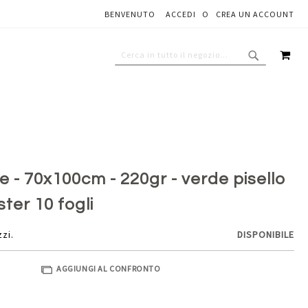
BENVENUTO
ACCEDI
CREA UN ACCOUNT
Aggiungi al carrello
CAR
CERCA
CERCA
e - 70x100cm - 220gr - verde pisello
ster 10 fogli
zzi.
DISPONIBILE
AGGIUNGI AL CONFRONTO