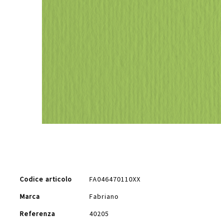
Vai
all'inizio
della
galleria
di
Maggiori
immagini
Codice articolo
FA046470110XX
Informazioni
Marca
Fabriano
Referenza
40205