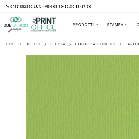
SALTA
0437 852392 LUN - VEN 08:30-12:30 13-17:30
Cartoncino Elle Erre - 70x100cm - 220gr -
AL
10 fogli
CONTENUTO
PRODOTTI
STAMPA
C
HOME
UFFICIO
SCUOLA
CARTA - CARTONCINO
CART
Vai
alla
fine
della
galleria
di
immagini