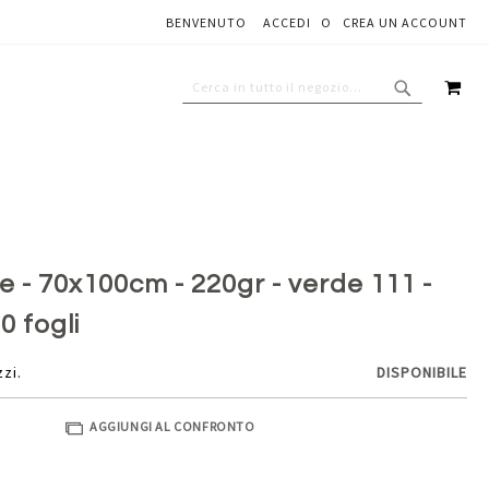
BENVENUTO
ACCEDI
CREA UN ACCOUNT
Aggiungi al carrello
CAR
CERCA
CERCA
e - 70x100cm - 220gr - verde 111 -
0 fogli
zzi.
DISPONIBILE
AGGIUNGI AL CONFRONTO