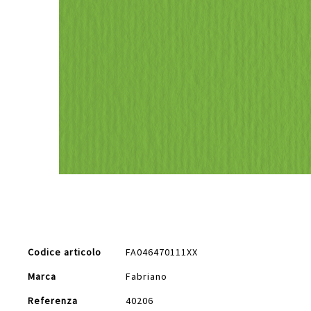
Vai
all'inizio
della
galleria
di
Maggiori
immagini
Codice articolo
FA046470111XX
Informazioni
Marca
Fabriano
Referenza
40206