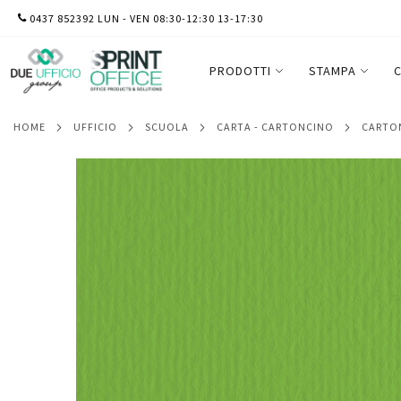
SALTA
0437 852392 LUN - VEN 08:30-12:30 13-17:30
Cartoncino Elle Erre - 70x100cm - 220gr -
AL
CONTENUTO
PRODOTTI
STAMPA
C
HOME
UFFICIO
SCUOLA
CARTA - CARTONCINO
CART
Vai
alla
fine
della
galleria
di
immagini