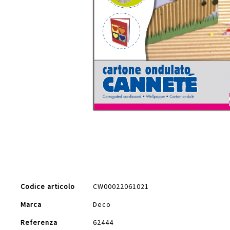
Vai
all'inizio
della
galleria
di
Maggiori
immagini
Codice articolo
CW00022061021
Informazioni
Marca
Deco
Referenza
62444