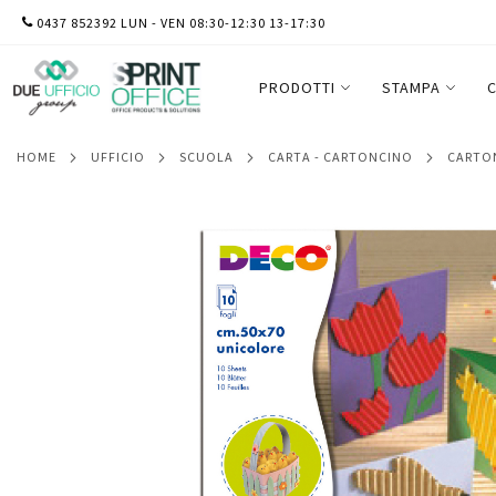
SALTA
0437 852392 LUN - VEN 08:30-12:30 13-17:30
Cartoncino ondulato CannetE' 2206 - 50x
AL
pezzi
CONTENUTO
PRODOTTI
STAMPA
C
HOME
UFFICIO
SCUOLA
CARTA - CARTONCINO
CART
Vai
alla
fine
della
galleria
di
immagini