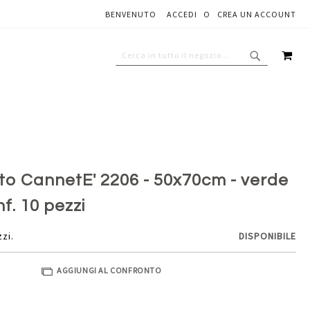
BENVENUTO
ACCEDI
CREA UN ACCOUNT
Aggiungi al carrello
CAR
CERCA
CERCA
to CannetE' 2206 - 50x70cm - verde
f. 10 pezzi
zzi.
DISPONIBILE
AGGIUNGI AL CONFRONTO