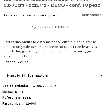
della
50x70cm - azzurro - DECO - conf. 10 pezzi
galleria
di
Registrati per visualizzare i prezzi.
DISPONIBILE
immagini
AGGIUNGI AI PREFERITI
Cartoncino ondulato estremamente duttile e consistente.
questo originale cartoncino viene adoperato nelle attività
didattiche, grafiche, cartellonistiche e di cartonaggio.
Retro colorato
Scheda Tecnica
Maggiori Informazioni
Maggiori
CW00022060912
Informazioni
Deco
62441
2206/9