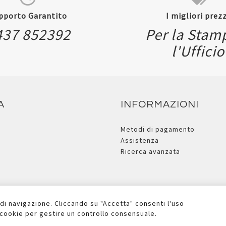
pporto Garantito
I migliori prezz
437 852392
Per la Stam
l'Ufficio
A
INFORMAZIONI
Metodi di pagamento
Assistenza
Ricerca avanzata
 di navigazione. Cliccando su "Accetta" consenti l'uso
i cookie per gestire un controllo consensuale.
Copyright © 2026 Due Ufficio S.r.l. - P.iva e C.F. Reg.Imp. BL n° 00881090252