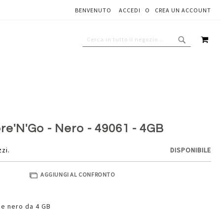
BENVENUTO
ACCEDI
CREA UN ACCOUNT
Aggiungi al carrello
CAR
CERCA
CERCA
re'N'Go - Nero - 49061 - 4GB
zzi.
DISPONIBILE
AGGIUNGI AL CONFRONTO
pe nero da 4 GB