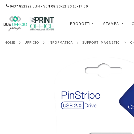
SALTA
0437 852392 LUN - VEN 08:30-12:30 13-17:30
Verbatim - Usb Store'N'Go - Nero - 4906
AL
CONTENUTO
PRODOTTI
STAMPA
C
HOME
UFFICIO
INFORMATICA
SUPPORTI MAGNETICI
Vai
alla
fine
della
galleria
di
immagini