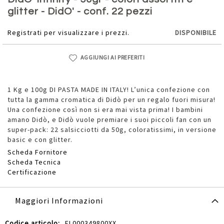
della
glitter - DidO' - conf. 22 pezzi
galleria
di
Registrati per visualizzare i prezzi.
DISPONIBILE
immagini
AGGIUNGI AI PREFERITI
1 Kg e 100g DI PASTA MADE IN ITALY! L’unica confezione con
tutta la gamma cromatica di Didò per un regalo fuori misura!
Una confezione così non si era mai vista prima! I bambini
amano Didò, e Didò vuole premiare i suoi piccoli fan con un
super-pack: 22 salsicciotti da 50g, coloratissimi, in versione
basic e con glitter.
Scheda Fornitore
Scheda Tecnica
Certificazione
Maggiori Informazioni
Maggiori
FL000349800XX