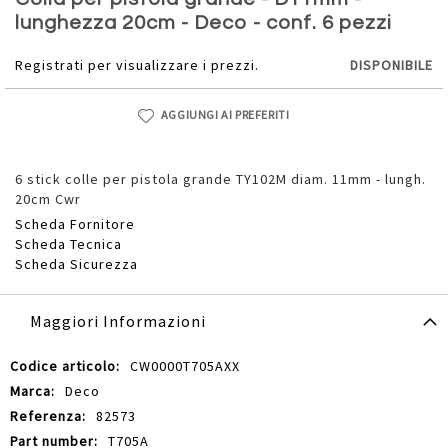
della
lunghezza 20cm - Deco - conf. 6 pezzi
galleria
di
Registrati per visualizzare i prezzi.
DISPONIBILE
immagini
AGGIUNGI AI PREFERITI
6 stick colle per pistola grande TY102M diam. 11mm - lungh.
20cm Cwr
Scheda Fornitore
Scheda Tecnica
Scheda Sicurezza
Maggiori Informazioni
Maggiori
CW0000T705AXX
Informazioni
Deco
82573
T705A