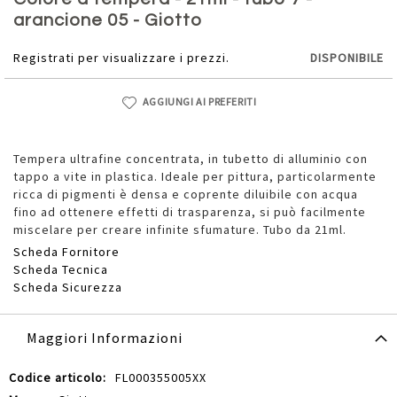
della
arancione 05 - Giotto
galleria
di
Registrati per visualizzare i prezzi.
DISPONIBILE
immagini
AGGIUNGI AI PREFERITI
Tempera ultrafine concentrata, in tubetto di alluminio con
tappo a vite in plastica. Ideale per pittura, particolarmente
ricca di pigmenti è densa e coprente diluibile con acqua
fino ad ottenere effetti di trasparenza, si può facilmente
miscelare per creare infinite sfumature. Tubo da 21ml.
Scheda Fornitore
Scheda Tecnica
Scheda Sicurezza
Maggiori Informazioni
Maggiori
FL000355005XX
Informazioni