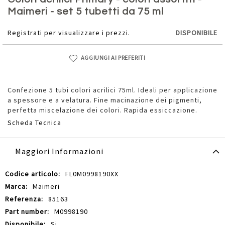
della
Maimeri - set 5 tubetti da 75 ml
galleria
di
Registrati per visualizzare i prezzi.
DISPONIBILE
immagini
AGGIUNGI AI PREFERITI
Confezione 5 tubi colori acrilici 75ml. Ideali per applicazione
a spessore e a velatura. Fine macinazione dei pigmenti,
perfetta miscelazione dei colori. Rapida essiccazione.
Scheda Tecnica
Maggiori Informazioni
Maggiori
FL0M0998190XX
Informazioni
Maimeri
85163
M0998190
Si