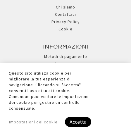
Chi siamo
Contattaci
Privacy Policy
Cookie
INFORMAZIONI
Metodi di pagamento
Assistenza
Ricerca avanzata
Questo sito utilizza cookie per
migliorare la tua esperienza di
navigazione. Cliccando su "Accetta"
I NOSTRI SOCIAL
consenti l'uso di tutti i cookie.
Comunque puoi visitare le Impostazioni
dei cookie per gestire un controllo
consensuale.
Accetta
Impostazioni dei cookie
Copyright © 2026 Due Ufficio S.r.l. - P.iva e C.F. Reg.Imp. BL n°
00881090252