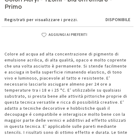
della
Primo
galleria
di
Registrati per visualizzare i prezzi.
DISPONIBILE
immagini
AGGIUNGI AI PREFERITI
Colore ad acqua ad alta concentrazione di pigmento di
emulsione acrilica, di alta qualità, opaco e molto coprente
che una volta asciutto è permanente. Si stende facilmente
e asciuga in bella superficie rimanendo elastico, di tono
vivo e luminoso, piacevole al tatto e resistente. E’
necessario lasciarlo asciugare almeno per 24 ore a
temperature tra i 18 e i 25 °C. E’ utilizzabile su qualsiasi
substrato, si presta bene alle attività pittoriche proprie di
questa tecnica versatile e ricca di possibilità creative. E’
adatto a tecniche decorative e hobbistiche quali il
decoupage é compatibile e interagisce molto bene con la
maggior parte delle vernici e addittivi ad effetto utilizzati
in questa tecnica. E’ applicabile sulle pareti mediante
stencils. I risultati sono di ottimo effetto e durata. Le tinte