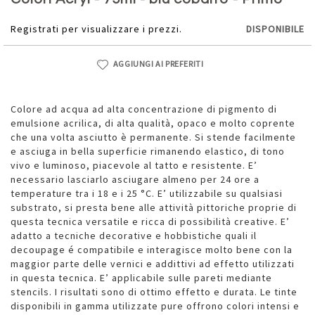
della
galleria
Registrati per visualizzare i prezzi.
DISPONIBILE
di
immagini
AGGIUNGI AI PREFERITI
Colore ad acqua ad alta concentrazione di pigmento di
emulsione acrilica, di alta qualità, opaco e molto coprente
che una volta asciutto è permanente. Si stende facilmente
e asciuga in bella superficie rimanendo elastico, di tono
vivo e luminoso, piacevole al tatto e resistente. E’
necessario lasciarlo asciugare almeno per 24 ore a
temperature tra i 18 e i 25 °C. E’ utilizzabile su qualsiasi
substrato, si presta bene alle attività pittoriche proprie di
questa tecnica versatile e ricca di possibilità creative. E’
adatto a tecniche decorative e hobbistiche quali il
decoupage é compatibile e interagisce molto bene con la
maggior parte delle vernici e addittivi ad effetto utilizzati
in questa tecnica. E’ applicabile sulle pareti mediante
stencils. I risultati sono di ottimo effetto e durata. Le tinte
disponibili in gamma utilizzate pure offrono colori intensi e