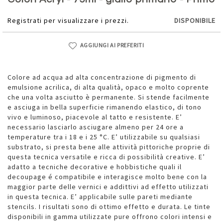
della
galleria
Registrati per visualizzare i prezzi.
DISPONIBILE
di
immagini
AGGIUNGI AI PREFERITI
Colore ad acqua ad alta concentrazione di pigmento di
emulsione acrilica, di alta qualità, opaco e molto coprente
che una volta asciutto è permanente. Si stende facilmente
e asciuga in bella superficie rimanendo elastico, di tono
vivo e luminoso, piacevole al tatto e resistente. E’
necessario lasciarlo asciugare almeno per 24 ore a
temperature tra i 18 e i 25 °C. E’ utilizzabile su qualsiasi
substrato, si presta bene alle attività pittoriche proprie di
questa tecnica versatile e ricca di possibilità creative. E’
adatto a tecniche decorative e hobbistiche quali il
decoupage é compatibile e interagisce molto bene con la
maggior parte delle vernici e addittivi ad effetto utilizzati
in questa tecnica. E’ applicabile sulle pareti mediante
stencils. I risultati sono di ottimo effetto e durata. Le tinte
disponibili in gamma utilizzate pure offrono colori intensi e